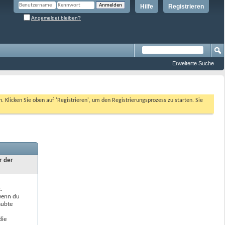
Hilfe
Registrieren
Angemeldet bleiben?
Erweiterte Suche
n. Klicken Sie oben auf 'Registrieren', um den Registrierungsprozess zu starten. Sie
r der
.
 wenn du
aubte
die