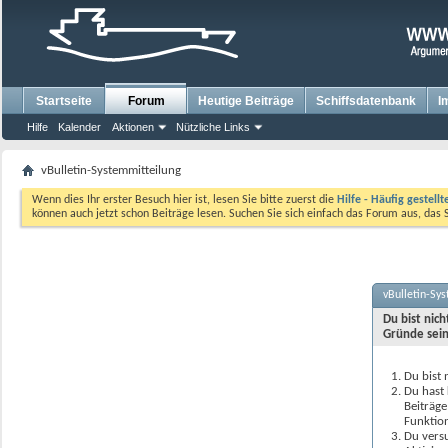
Startseite
Forum
Heutige Beiträge
Schiffsdatenbank
I
Hilfe
Kalender
Aktionen
Nützliche Links
vBulletin-Systemmitteilung
Wenn dies Ihr erster Besuch hier ist, lesen Sie bitte zuerst die
Hilfe - Häufig gestell
können auch jetzt schon Beiträge lesen. Suchen Sie sich einfach das Forum aus, das 
vBulletin-Sy
Du bist nic
Gründe sein
Du bist 
Du hast 
Beiträge
Funktion
Du versu