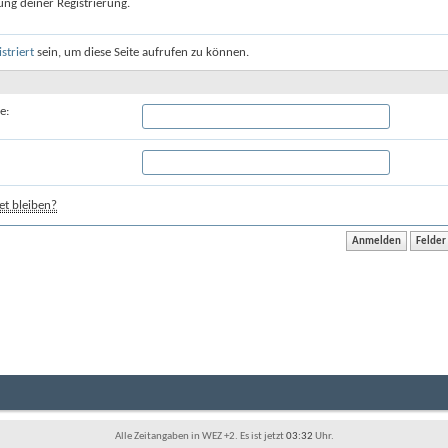
ung deiner Registrierung.
istriert
sein, um diese Seite aufrufen zu können.
e:
t bleiben?
Alle Zeitangaben in WEZ +2. Es ist jetzt
03:32
Uhr.