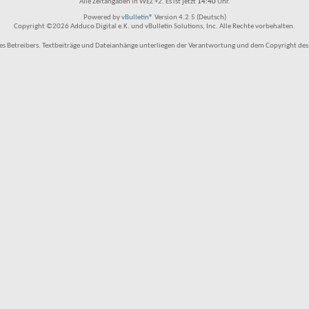
Alle Zeitangaben in WEZ +2. Es ist jetzt
14:40
Uhr.
Powered by
vBulletin®
Version 4.2.5 (Deutsch)
Copyright ©2026 Adduco Digital e.K. und vBulletin Solutions, Inc. Alle Rechte vorbehalten.
 Betreibers. Textbeiträge und Dateianhänge unterliegen der Verantwortung und dem Copyright des Benu