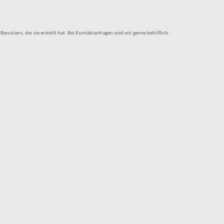
tzers, der sie erstellt hat. Bei Kontaktanfragen sind wir gerne behilflich.