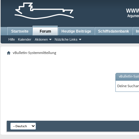
Startseite
Forum
Heutige Beiträge
Schiffsdatenbank
I
Hilfe
Kalender
Aktionen
Nützliche Links
vBulletin-Systemmitteilung
vBulletin-Sy
Deine Suchanf